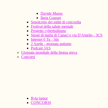
Davide Musso
Ilaria Gaspari
Sepolcreto dei militi di concordia
Festival della salute mentale
Progetto cyberbullismo
Stragi di mafia di Capaci e via D'Amelio - 3CS
Internet 6 Tu - 3ds
2 Aprile - giornata autismo
Podcast 3AS
Giornata mondiale della lingua greca
Concorsi
Ryla junior
CONCORSI