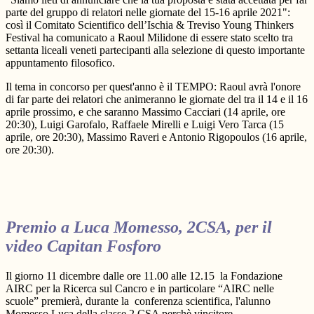
parte del gruppo di relatori nelle giornate del 15-16 aprile 2021":
così il Comitato Scientifico dell’Ischia & Treviso Young Thinkers
Festival ha comunicato a Raoul Milidone di essere stato scelto tra
settanta liceali veneti partecipanti alla selezione di questo importante
appuntamento filosofico.
Il tema in concorso per quest'anno è il TEMPO: Raoul avrà l'onore
di far parte dei relatori che animeranno le giornate del tra il 14 e il 16
aprile prossimo, e che saranno Massimo Cacciari (14 aprile, ore
20:30), Luigi Garofalo, Raffaele Mirelli e Luigi Vero Tarca (15
aprile, ore 20:30), Massimo Raveri e Antonio Rigopoulos (16 aprile,
ore 20:30).
Premio a Luca Momesso, 2CSA, per il
video Capitan Fosforo
Il giorno 11 dicembre dalle ore 11.00 alle 12.15 la Fondazione
AIRC per la Ricerca sul Cancro e in particolare “AIRC nelle
scuole” premierà, durante la conferenza scientifica, l'alunno
Momesso Luca della classe 2 CSA perchè vincitore