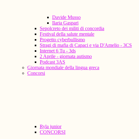
Davide Musso
Ilaria Gaspari
Sepolcreto dei militi di concordia
Festival della salute mentale
Progetto cyberbullismo
Stragi di mafia di Capaci e via D'Amelio - 3CS
Internet 6 Tu - 3ds
2 Aprile - giornata autismo
Podcast 3AS
Giornata mondiale della lingua greca
Concorsi
Ryla junior
CONCORSI