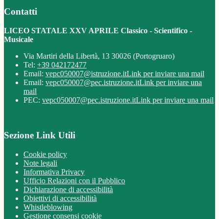
Contatti
LICEO STATALE XXV APRILE Classico - Scientifico -
Musicale
Via Martiri della Libertà, 13 30026 (Portogruaro)
Tel:
+39 042172477
Email:
vepc050007@istruzione.it
Link per inviare una mail
Email:
vepc050007@pec.istruzione.it
Link per inviare una
mail
PEC:
vepc050007@pec.istruzione.it
Link per inviare una mail
Sezione Link Utili
Cookie policy
Note legali
Informativa Privacy
Ufficio Relazioni con il Pubblico
Dichiarazione di accessibilità
Obiettivi di accessibilità
Whistleblowing
Gestione consensi cookie