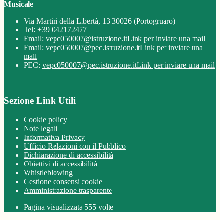
Musicale
Via Martiri della Libertà, 13 30026 (Portogruaro)
Tel:
+39 042172477
Email:
vepc050007@istruzione.it
Link per inviare una mail
Email:
vepc050007@pec.istruzione.it
Link per inviare una
mail
PEC:
vepc050007@pec.istruzione.it
Link per inviare una mail
Sezione Link Utili
Cookie policy
Note legali
Informativa Privacy
Ufficio Relazioni con il Pubblico
Dichiarazione di accessibilità
Obiettivi di accessibilità
Whistleblowing
Gestione consensi cookie
Amministrazione trasparente
Pagina visualizzata
555
volte