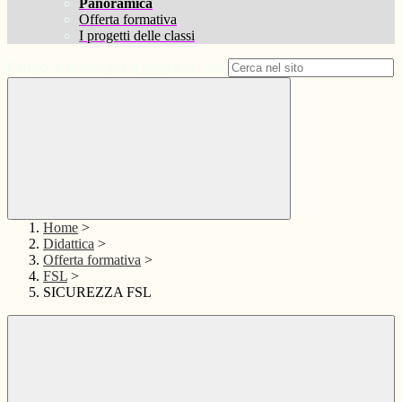
Panoramica
Offerta formativa
I progetti delle classi
Campo di ricerca per le pagine del sito
Home
>
Didattica
>
Offerta formativa
>
FSL
>
SICUREZZA FSL