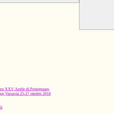
ceo XXV Aprile di Portogruaro
ning Varsavia 25-27 ottobre 2018
li