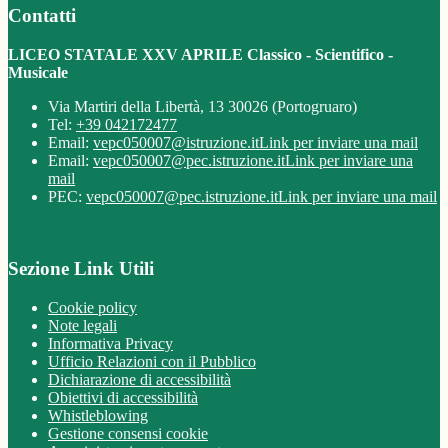
Contatti
LICEO STATALE XXV APRILE Classico - Scientifico -
Musicale
Via Martiri della Libertà, 13 30026 (Portogruaro)
Tel:
+39 042172477
Email:
vepc050007@istruzione.it
Link per inviare una mail
Email:
vepc050007@pec.istruzione.it
Link per inviare una
mail
PEC:
vepc050007@pec.istruzione.it
Link per inviare una mail
Sezione Link Utili
Cookie policy
Note legali
Informativa Privacy
Ufficio Relazioni con il Pubblico
Dichiarazione di accessibilità
Obiettivi di accessibilità
Whistleblowing
Gestione consensi cookie