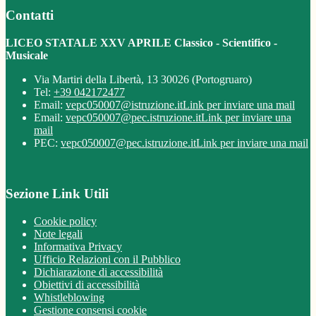
Contatti
LICEO STATALE XXV APRILE Classico - Scientifico -
Musicale
Via Martiri della Libertà, 13 30026 (Portogruaro)
Tel:
+39 042172477
Email:
vepc050007@istruzione.it
Link per inviare una mail
Email:
vepc050007@pec.istruzione.it
Link per inviare una
mail
PEC:
vepc050007@pec.istruzione.it
Link per inviare una mail
Sezione Link Utili
Cookie policy
Note legali
Informativa Privacy
Ufficio Relazioni con il Pubblico
Dichiarazione di accessibilità
Obiettivi di accessibilità
Whistleblowing
Gestione consensi cookie