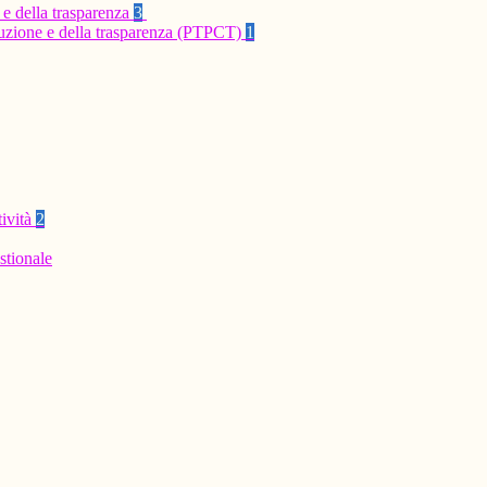
 e della trasparenza
3
rruzione e della trasparenza (PTPCT)
1
tività
2
stionale