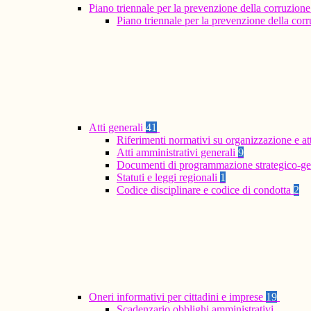
Piano triennale per la prevenzione della corruzione
Piano triennale per la prevenzione della co
Atti generali
41
Riferimenti normativi su organizzazione e at
Atti amministrativi generali
9
Documenti di programmazione strategico-ge
Statuti e leggi regionali
1
Codice disciplinare e codice di condotta
2
Oneri informativi per cittadini e imprese
19
Scadenzario obblighi amministrativi