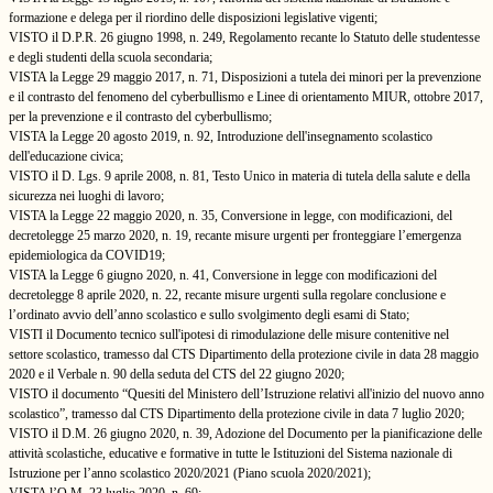
formazione e delega per il riordino delle disposizioni legislative vigenti;
VISTO il D.P.R. 26 giugno 1998, n. 249, Regolamento recante lo Statuto delle studentesse
e degli studenti della scuola secondaria;
VISTA la Legge 29 maggio 2017, n. 71, Disposizioni a tutela dei minori per la prevenzione
e il contrasto del fenomeno del cyberbullismo e Linee di orientamento MIUR, ottobre 2017,
per la prevenzione e il contrasto del cyberbullismo;
VISTA la Legge 20 agosto 2019, n. 92, Introduzione dell'insegnamento scolastico
dell'educazione civica;
VISTO il D. Lgs. 9 aprile 2008, n. 81, Testo Unico in materia di tutela della salute e della
sicurezza nei luoghi di lavoro;
VISTA la Legge 22 maggio 2020, n. 35, Conversione in legge, con modificazioni, del
decretolegge 25 marzo 2020, n. 19, recante misure urgenti per fronteggiare l’emergenza
epidemiologica da COVID19;
VISTA la Legge 6 giugno 2020, n. 41, Conversione in legge con modificazioni del
decretolegge 8 aprile 2020, n. 22, recante misure urgenti sulla regolare conclusione e
l’ordinato avvio dell’anno scolastico e sullo svolgimento degli esami di Stato;
VISTI il Documento tecnico sull'ipotesi di rimodulazione delle misure contenitive nel
settore scolastico, tramesso dal CTS Dipartimento della protezione civile in data 28 maggio
2020 e il Verbale n. 90 della seduta del CTS del 22 giugno 2020;
VISTO il documento “Quesiti del Ministero dell’Istruzione relativi all'inizio del nuovo anno
scolastico”, tramesso dal CTS Dipartimento della protezione civile in data 7 luglio 2020;
VISTO il D.M. 26 giugno 2020, n. 39, Adozione del Documento per la pianificazione delle
attività scolastiche, educative e formative in tutte le Istituzioni del Sistema nazionale di
Istruzione per l’anno scolastico 2020/2021 (Piano scuola 2020/2021);