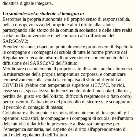
didattica digitale integrata.
La studentessa/Lo studente si impegna a:
Esercitare la propria autonomia e il proprio senso di responsabilità,
nella consapevolezza del proprio e altrui diritto alla salute,
partecipando allo sforzo della comunità scolastica e delle altre realtà
sociali nella prevenzione e nel contrasto alla diffusione del
SARSCoV2;
Prendere visione, rispettare puntualmente e promuovere il rispetto tra
le compagne e i compagni di scuola di tutte le norme previste dal
Regolamento recante misure di prevenzione e contenimento della
diffusione del SARSCoV2 dell’Istituto;
Monitorare costantemente il proprio stato di salute, anche attraverso
la misurazione della propria temperatura corporea, e comunicare
tempestivamente alla scuola la comparsa di sintomi riferibili al
COVID19 (febbre con temperatura superiore ai 37.5°C, brividi,
tosse secca, spossatezza, indolenzimento, dolori muscolari, diarrea,
perdita del gusto e/o dell’olfatto, difficoltà respiratorie o fiato corto)
per consentire l’attuazione del protocollo di sicurezza e scongiurare
il pericolo di contagio di massa;
Collaborare attivamente e responsabilmente con gli insegnanti, gli
operatori scolastici, le compagne e i compagni di scuola, nell'ambito
delle attività didattiche in presenza e a distanza intraprese per
l’emergenza sanitaria, nel rispetto del diritto all'apprendimento di
tutti e dei regolamenti dell’Istituto.