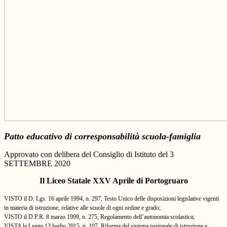
Patto educativo di corresponsabilità scuola-famiglia
Approvato con delibera del Consiglio di Istituto del 3
SETTEMBRE 2020
Il Liceo Statale XXV Aprile di Portogruaro
VISTO il D. Lgs. 16 aprile 1994, n. 297, Testo Unico delle disposizioni legislative vigenti
in materia di istruzione, relative alle scuole di ogni ordine e grado;
VISTO il D.P.R. 8 marzo 1999, n. 275, Regolamento dell’autonomia scolastica;
VISTA la Legge 13 luglio 2015, n. 107, Riforma del sistema nazionale di istruzione e