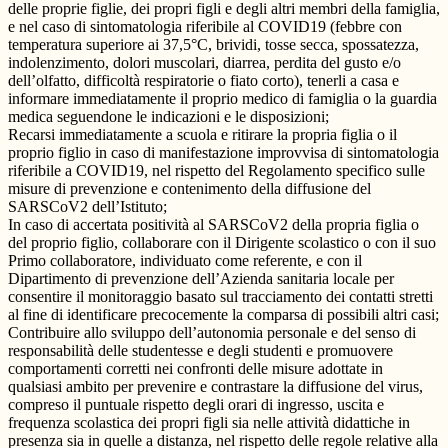
delle proprie figlie, dei propri figli e degli altri membri della famiglia,
e nel caso di sintomatologia riferibile al COVID19 (febbre con
temperatura superiore ai 37,5°C, brividi, tosse secca, spossatezza,
indolenzimento, dolori muscolari, diarrea, perdita del gusto e/o
dell’olfatto, difficoltà respiratorie o fiato corto), tenerli a casa e
informare immediatamente il proprio medico di famiglia o la guardia
medica seguendone le indicazioni e le disposizioni;
Recarsi immediatamente a scuola e ritirare la propria figlia o il
proprio figlio in caso di manifestazione improvvisa di sintomatologia
riferibile a COVID19, nel rispetto del Regolamento specifico sulle
misure di prevenzione e contenimento della diffusione del
SARSCoV2 dell’Istituto;
In caso di accertata positività al SARSCoV2 della propria figlia o
del proprio figlio, collaborare con il Dirigente scolastico o con il suo
Primo collaboratore, individuato come referente, e con il
Dipartimento di prevenzione dell’Azienda sanitaria locale per
consentire il monitoraggio basato sul tracciamento dei contatti stretti
al fine di identificare precocemente la comparsa di possibili altri casi;
Contribuire allo sviluppo dell’autonomia personale e del senso di
responsabilità delle studentesse e degli studenti e promuovere
comportamenti corretti nei confronti delle misure adottate in
qualsiasi ambito per prevenire e contrastare la diffusione del virus,
compreso il puntuale rispetto degli orari di ingresso, uscita e
frequenza scolastica dei propri figli sia nelle attività didattiche in
presenza sia in quelle a distanza, nel rispetto delle regole relative alla