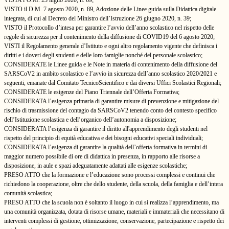
VISTA l’O.M. 23 luglio 2020, n. 69;
VISTO il D.M. 7 agosto 2020, n. 89, Adozione delle Linee guida sulla Didattica digitale
integrata, di cui al Decreto del Ministro dell’Istruzione 26 giugno 2020, n. 39;
VISTO il Protocollo d’intesa per garantire l’avvio dell’anno scolastico nel rispetto delle
regole di sicurezza per il contenimento della diffusione di COVID19 del 6 agosto 2020;
VISTI il Regolamento generale d’Istituto e ogni altro regolamento vigente che definisca i
diritti e i doveri degli studenti e delle loro famiglie nonché del personale scolastico;
CONSIDERATE le Linee guida e le Note in materia di contenimento della diffusione del
SARSCoV2 in ambito scolastico e l’avvio in sicurezza dell’anno scolastico 2020/2021 e
seguenti, emanate dal Comitato TecnicoScientifico e dai diversi Uffici Scolastici Regionali;
CONSIDERATE le esigenze del Piano Triennale dell’Offerta Formativa;
CONSIDERATA l’esigenza primaria di garantire misure di prevenzione e mitigazione del
rischio di trasmissione del contagio da SARSCoV2 tenendo conto del contesto specifico
dell’Istituzione scolastica e dell’organico dell’autonomia a disposizione;
CONSIDERATA l’esigenza di garantire il diritto all'apprendimento degli studenti nel
rispetto del principio di equità educativa e dei bisogni educativi speciali individuali;
CONSIDERATA l’esigenza di garantire la qualità dell’offerta formativa in termini di
maggior numero possibile di ore di didattica in presenza, in rapporto alle risorse a
disposizione, in aule e spazi adeguatamente adattati alle esigenze scolastiche;
PRESO ATTO che la formazione e l’educazione sono processi complessi e continui che
richiedono la cooperazione, oltre che dello studente, della scuola, della famiglia e dell’intera
comunità scolastica;
PRESO ATTO che la scuola non è soltanto il luogo in cui si realizza l’apprendimento, ma
una comunità organizzata, dotata di risorse umane, materiali e immateriali che necessitano di
interventi complessi di gestione, ottimizzazione, conservazione, partecipazione e rispetto dei