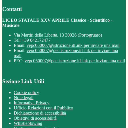
Contatti
LICEO STATALE XXV APRILE Classico - Scientifico -
Musicale
Via Martiri della Libertà, 13 30026 (Portogruaro)
Tel:
+39 042172477
Email:
vepc050007@istruzione.it
Link per inviare una mail
Email:
vepc050007@pec.istruzione.it
Link per inviare una
mail
PEC:
vepc050007@pec.istruzione.it
Link per inviare una mail
Sezione Link Utili
Cookie policy
Note legali
Informativa Privacy
Ufficio Relazioni con il Pubblico
Dichiarazione di accessibilità
Obiettivi di accessibilità
Whistleblowing