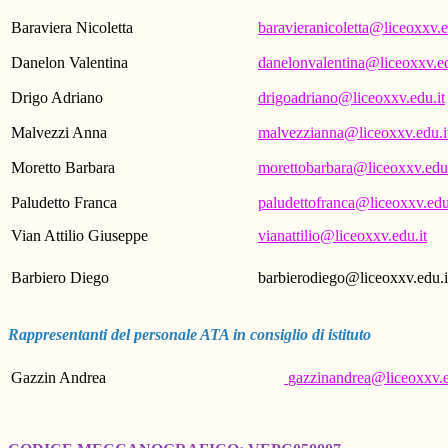
Baraviera Nicoletta
baravieranicoletta@liceoxxv.e
Danelon Valentina
danelonvalentina@liceoxxv.ed
Drigo Adriano
drigoadriano@liceoxxv.edu.it
Malvezzi Anna
malvezzianna@liceoxxv.edu.i
Moretto Barbara
morettobarbara@liceoxxv.edu.
Paludetto Franca
paludettofranca@liceoxxv.edu
Vian Attilio Giuseppe
vianattilio@liceoxxv.edu.it
Barbiero Diego
barbierodiego@liceoxxv.edu.
Rappresentanti del personale ATA in consiglio di istituto
Gazzin Andrea
gazzinandrea@liceoxxv.e