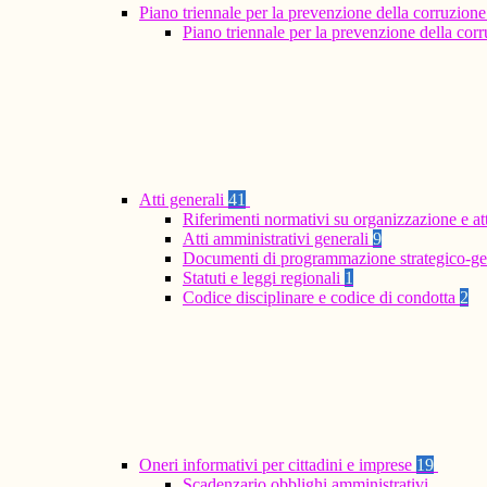
Piano triennale per la prevenzione della corruzione
Piano triennale per la prevenzione della co
Atti generali
41
Riferimenti normativi su organizzazione e at
Atti amministrativi generali
9
Documenti di programmazione strategico-ge
Statuti e leggi regionali
1
Codice disciplinare e codice di condotta
2
Oneri informativi per cittadini e imprese
19
Scadenzario obblighi amministrativi