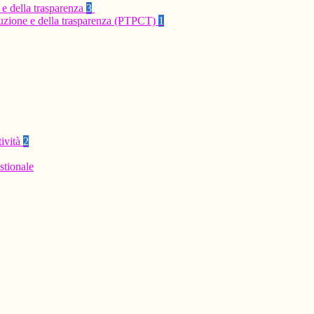
 e della trasparenza
3
rruzione e della trasparenza (PTPCT)
1
tività
2
stionale