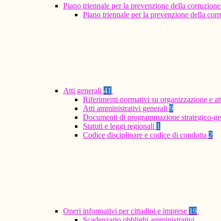
Piano triennale per la prevenzione della corruzione
Piano triennale per la prevenzione della co
Atti generali
41
Riferimenti normativi su organizzazione e at
Atti amministrativi generali
9
Documenti di programmazione strategico-ge
Statuti e leggi regionali
1
Codice disciplinare e codice di condotta
2
Oneri informativi per cittadini e imprese
19
Scadenzario obblighi amministrativi