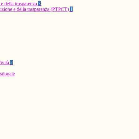
 e della trasparenza
3
rruzione e della trasparenza (PTPCT)
1
tività
2
stionale