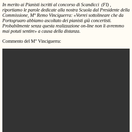
In merito ai Pianisti iscritti al concorso di Scandicci (FI) ,
riportiamo le parole dedicate alla nostra Scuola dal Presidente della
Commissione, M° Remo Vinciguerra: «Vorrei sottolineare che da
Portogruaro abbiamo ascoltato dei pianisti già concertisti.
Probabilmente senza questa realizzazione on-line non li avremmo
mai potuti sentire» a causa della distanza.
Commento del M° Vinciguerra: