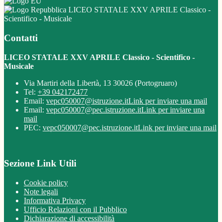
LICEO STATALE XXV APRILE Classico -
Scientifico - Musicale
Contatti
LICEO STATALE XXV APRILE Classico - Scientifico -
Musicale
Via Martiri della Libertà, 13 30026 (Portogruaro)
Tel:
+39 042172477
Email:
vepc050007@istruzione.it
Link per inviare una mail
Email:
vepc050007@pec.istruzione.it
Link per inviare una
mail
PEC:
vepc050007@pec.istruzione.it
Link per inviare una mail
Sezione Link Utili
Cookie policy
Note legali
Informativa Privacy
Ufficio Relazioni con il Pubblico
Dichiarazione di accessibilità