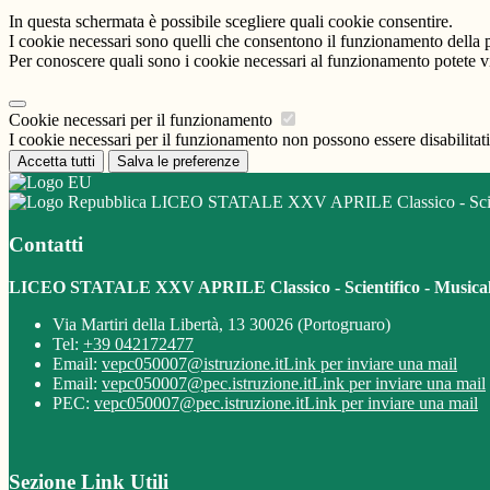
In questa schermata è possibile scegliere quali cookie consentire.
I cookie necessari sono quelli che consentono il funzionamento della pi
Per conoscere quali sono i cookie necessari al funzionamento potete v
Cookie necessari per il funzionamento
I cookie necessari per il funzionamento non possono essere disabilitati.
Accetta tutti
Salva le preferenze
LICEO STATALE XXV APRILE Classico - Scient
Contatti
LICEO STATALE XXV APRILE Classico - Scientifico - Musica
Via Martiri della Libertà, 13 30026 (Portogruaro)
Tel:
+39 042172477
Email:
vepc050007@istruzione.it
Link per inviare una mail
Email:
vepc050007@pec.istruzione.it
Link per inviare una mail
PEC:
vepc050007@pec.istruzione.it
Link per inviare una mail
Sezione Link Utili