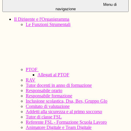
Menu di
navigazione
Il Dirigente e l'Organigramma
Le Funzioni Strumentali
PTOF
Allegati al PTOF
RAV
Tutor docenti in anno di formazione
Responsabile orario
Responsabile formazione
Inclusione scolastica, Dsa, Bes, Gruppo Glo
Comitato di valutazione
Addetti alla sicurezza e al primo soccorso
Tutor di classe FSL
Referente FSL - Formazione Scuola Lavoro
Animatore Digitale e Team Digitale