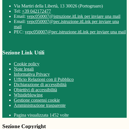
Via Martiri della Libertà, 13 30026 (Portogruaro)
Tel:
+39 042172477
Email:
vepc050007@istruzione.it
Link per inviare una mail
Email:
vepc050007@pec.istruzione.it
Link per inviare una
mail
PEC:
vepc050007@pec.istruzione.it
Link per inviare una mail
Sezione Link Utili
Cookie policy
Note legali
Informativa Privacy
Ufficio Relazioni con il Pubblico
Dichiarazione di accessibilità
Obiettivi di accessibilità
Whistleblowing
Gestione consensi cookie
Amministrazione trasparente
Pagina visualizzata
1452
volte
Sezione Copyright