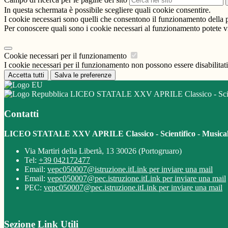
In questa schermata è possibile scegliere quali cookie consentire.
I cookie necessari sono quelli che consentono il funzionamento della pi
Per conoscere quali sono i cookie necessari al funzionamento potete v
Cookie necessari per il funzionamento
I cookie necessari per il funzionamento non possono essere disabilitati.
Accetta tutti
Salva le preferenze
LICEO STATALE XXV APRILE Classico - Scient
Contatti
LICEO STATALE XXV APRILE Classico - Scientifico - Musica
Via Martiri della Libertà, 13 30026 (Portogruaro)
Tel:
+39 042172477
Email:
vepc050007@istruzione.it
Link per inviare una mail
Email:
vepc050007@pec.istruzione.it
Link per inviare una mail
PEC:
vepc050007@pec.istruzione.it
Link per inviare una mail
Sezione Link Utili