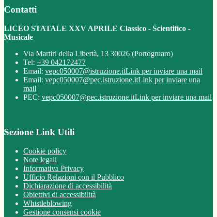
Contatti
LICEO STATALE XXV APRILE Classico - Scientifico -
Musicale
Via Martiri della Libertà, 13 30026 (Portogruaro)
Tel:
+39 042172477
Email:
vepc050007@istruzione.it
Link per inviare una mail
Email:
vepc050007@pec.istruzione.it
Link per inviare una
mail
PEC:
vepc050007@pec.istruzione.it
Link per inviare una mail
Sezione Link Utili
Cookie policy
Note legali
Informativa Privacy
Ufficio Relazioni con il Pubblico
Dichiarazione di accessibilità
Obiettivi di accessibilità
Whistleblowing
Gestione consensi cookie