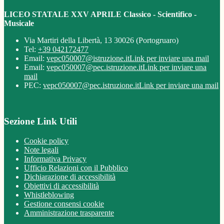
LICEO STATALE XXV APRILE Classico - Scientifico -
Musicale
Via Martiri della Libertà, 13 30026 (Portogruaro)
Tel:
+39 042172477
Email:
vepc050007@istruzione.it
Link per inviare una mail
Email:
vepc050007@pec.istruzione.it
Link per inviare una
mail
PEC:
vepc050007@pec.istruzione.it
Link per inviare una mail
Sezione Link Utili
Cookie policy
Note legali
Informativa Privacy
Ufficio Relazioni con il Pubblico
Dichiarazione di accessibilità
Obiettivi di accessibilità
Whistleblowing
Gestione consensi cookie
Amministrazione trasparente