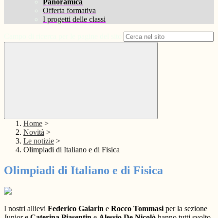
Panoramica
Offerta formativa
I progetti delle classi
Campo di ricerca per le pagine del sito
Home
>
Novità
>
Le notizie
>
Olimpiadi di Italiano e di Fisica
Olimpiadi di Italiano e di Fisica
I nostri allievi
Federico Gaiarin
e
Rocco Tommasi
per la sezione
Junior e
Caterina Piasentin
e
Alessio De Nicolò
hanno tutti svolto