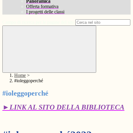
Panoramica
Offerta formativa
I progetti delle classi
Campo di ricerca per le pagine del sito
Home
>
#ioleggoperché
#ioleggoperché
►LINK AL SITO DELLA BIBLIOTECA