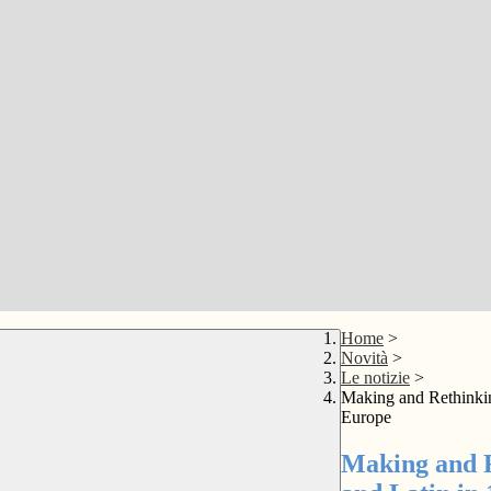
Home
>
Novità
>
Le notizie
>
Making and Rethinkin
Europe
Making and R