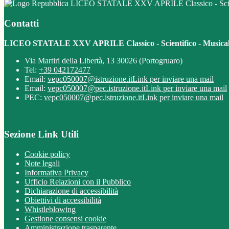
LICEO STATALE XXV APRILE Classico - Scient
Contatti
LICEO STATALE XXV APRILE Classico - Scientifico - Musica
Via Martiri della Libertà, 13 30026 (Portogruaro)
Tel:
+39 042172477
Email:
vepc050007@istruzione.it
Link per inviare una mail
Email:
vepc050007@pec.istruzione.it
Link per inviare una mail
PEC:
vepc050007@pec.istruzione.it
Link per inviare una mail
Sezione Link Utili
Cookie policy
Note legali
Informativa Privacy
Ufficio Relazioni con il Pubblico
Dichiarazione di accessibilità
Obiettivi di accessibilità
Whistleblowing
Gestione consensi cookie
Amministrazione trasparente