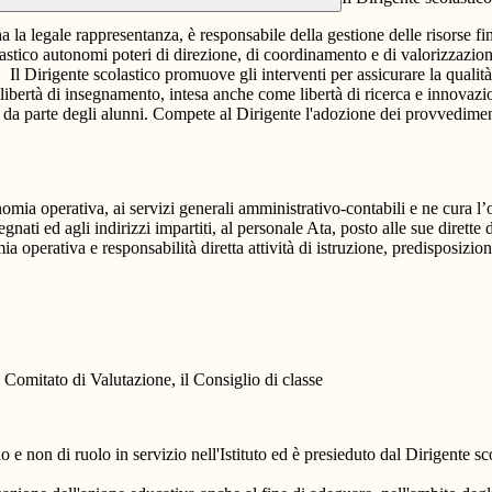
ha la legale rappresentanza, è responsabile della gestione delle risorse fina
lastico autonomi poteri di direzione, di coordinamento e di valorizzazione
i. Il Dirigente scolastico promuove gli interventi per assicurare la qualità
a libertà di insegnamento, intesa anche come libertà di ricerca e innovazio
to da parte degli alunni. Compete al Dirigente l'adozione dei provvedimen
tonomia operativa, ai servizi generali amministrativo-contabili e ne cur
i assegnati ed agli indirizzi impartiti, al personale Ata, posto alle sue d
a operativa e responsabilità diretta attività di istruzione, predisposizio
Il Comitato di Valutazione, il Consiglio di classe
 e non di ruolo in servizio nell'Istituto ed è presieduto dal Dirigente sc