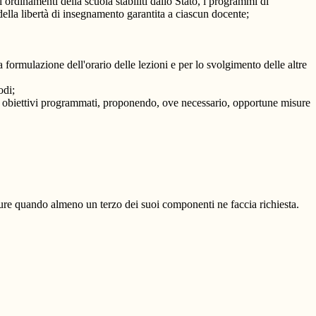
i ordinamenti della scuola stabiliti dallo Stato, i programmi di
della libertà di insegnamento garantita a ciascun docente;
 formulazione dell'orario delle lezioni e per lo svolgimento delle altre
odi;
gli obiettivi programmati, proponendo, ove necessario, opportune misure
oppure quando almeno un terzo dei suoi componenti ne faccia richiesta.