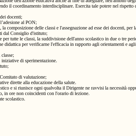
mmazione dell'azione educativa anche al fine di adeguare, nell'ambito degl
do il coordinamento interdisciplinare. Esercita tale potere nel rispetto 
dei docenti;
a l’adesione al PON;
 la composizione delle classi e l'assegnazione ad esse dei docenti, per la
ti dal Consiglio d'istituto;
 per tutte le classi, la suddivisione dell'anno scolastico in due o tre peri
 didattica per verificarne l'efficacia in rapporto agli orientamenti e a
i classe;
iniziative di sperimentazione.
tuto;
 Comitato di valutazione;
iative dirette alla educazione della salute.
lastico e si riunisce ogni qualvolta il Dirigente ne ravvisi la necessità 
, in ore non coincidenti con l'orario di lezione.
te scolastico.