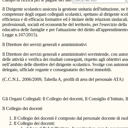
Il Dirigente scolastico assicura la gestione unitaria dell'istituzione, ne 
competenze degli organi collegiali scolastici, spettano al dirigente sco
efficienza e di efficacia formative ed è titolare delle relazioni sindacal
professionali, sociali ed economiche del territorio, per l'esercizio dell
educativa delle famiglie e per l'attuazione del diritto all'apprendimen
Legge n.107/2015).
Il Direttore dei servizi generali e amministrativi
Il Direttore dei servizi generali e amministrativi sovrintende, con au
delle attività e verifica dei risultati conseguiti, rispetto agli obiettiv
nell’ambito delle direttive del dirigente scolastico. Svolge con autonomi
delegato, ufficiale rogante e consegnatario dei beni immobili.
(C.C.N.L. 2006/2009, Tabella A, profili di area del personale ATA)
Gli Organi Collegiali: Il Collegio dei docenti, Il Consiglio d’Istituto, 
Il Collegio dei docenti
Il Collegio dei docenti è composto dal personale docente di ruolo
Il Collegio dei docenti: