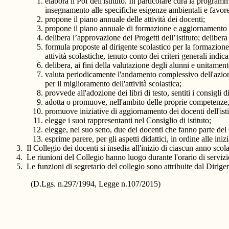
elabora il Pof dell'istituto. In particolare cura la progra
insegnamento alle specifiche esigenze ambientali e favoren
propone il piano annuale delle attività dei docenti;
propone il piano annuale di formazione e aggiornamento 
delibera l’approvazione dei Progetti dell’Istituto; deliber
formula proposte al dirigente scolastico per la formazione,
attività scolastiche, tenuto conto dei criteri generali indica
delibera, ai fini della valutazione degli alunni e unitamente
valuta periodicamente l'andamento complessivo dell'azione
per il miglioramento dell'attività scolastica;
provvede all'adozione dei libri di testo, sentiti i consigli d
adotta o promuove, nell'ambito delle proprie competenze, 
promuove iniziative di aggiornamento dei docenti dell'isti
elegge i suoi rappresentanti nel Consiglio di istituto;
elegge, nel suo seno, due dei docenti che fanno parte del
esprime parere, per gli aspetti didattici, in ordine alle iniz
Il Collegio dei docenti si insedia all'inizio di ciascun anno sco
Le riunioni del Collegio hanno luogo durante l'orario di servizio
Le funzioni di segretario del collegio sono attribuite dal Dirigen
(D.Lgs. n.297/1994, Legge n.107/2015)