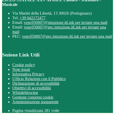
Musicale
Via Martiri della Libertà, 13 30026 (Portogruaro)
Tel:
+39 042172477
Email:
vepc050007@istruzione.it
Link per inviare una mail
Email:
vepc050007@pec.istruzione.it
Link per inviare una
mail
PEC:
vepc050007@pec.istruzione.it
Link per inviare una mail
Sezione Link Utili
Cookie policy
Note legali
Informativa Privacy
Ufficio Relazioni con il Pubblico
Dichiarazione di accessibilità
Obiettivi di accessibilità
Whistleblowing
Gestione consensi cookie
Amministrazione trasparente
Pagina visualizzata
281
volte