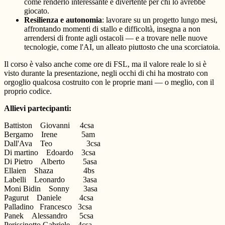
come renderlo interessante e divertente per chi lo avrebbe
giocato.
Resilienza e autonomia
: lavorare su un progetto lungo mesi,
affrontando momenti di stallo e difficoltà, insegna a non
arrendersi di fronte agli ostacoli — e a trovare nelle nuove
tecnologie, come l'AI, un alleato piuttosto che una scorciatoia.
Il corso è valso anche come ore di FSL, ma il valore reale lo si è
visto durante la presentazione, negli occhi di chi ha mostrato con
orgoglio qualcosa costruito con le proprie mani — o meglio, con il
proprio codice.
Allievi partecipanti:
Battiston Giovanni 4csa
Bergamo Irene 5am
Dall'Ava Teo 3csa
Di martino Edoardo 3csa
Di Pietro Alberto 5asa
Ellaien Shaza 4bs
Labelli Leonardo 3asa
Moni Bidin Sonny 3asa
Pagurut Daniele 4csa
Palladino Francesco 3csa
Panek Alessandro 5csa
Perissinotto Gabriele 4csa