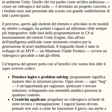
in ambiente Unity. Quello che era partito come un'idea ambiziosa —
creare un videogioco dal nulla — è diventato un progetto concreto, e
i risultati sono stati presentati alla scuola con grande soddisfazione di
tutti i partecipanti.
Il percorso, aperto agli studenti del triennio e articolato in tre moduli
da ottobre a maggio, ha portato i ragazzi ad affrontare sfide sempre
più impegnative: dalle basi della programmazione in C# al
funzionamento del motore Unity Engine, fino all'uso
dell'intelligenza artificiale come strumento creativo per la
generazione di
asset
multimediali. Il traguardo finale è stato lo
sviluppo di un MVP — un Minimum Viable Product — ovvero un
videogioco giocabile a tutti gli effetti.
Un'impresa del genere porta con sé benefici che vanno ben oltre il
saper scrivere codice:
Pensiero logico e problem solving
: programmare significa
tradurre idee in istruzioni precise. Ogni errore — ogni "bug"
— è un'opportunità per ragionare, ipotizzare e trovare
soluzioni, sviluppando una mentalità analitica preziosa in
qualsiasi contesto.
Creatività applicata
: progettare un videogioco richiede di
unire tecnica e immaginazione. I ragazzi hanno dovuto
pensare non solo a come far funzionare il gioco, ma anche a