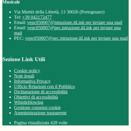
Musicale
Via Martiri della Libertà, 13 30026 (Portogruaro)
Tel:
+39 042172477
Email:
vepc050007@istruzione.it
Link per inviare una mail
Email:
vepc050007@pec.istruzione.it
Link per inviare una
mail
PEC:
vepc050007@pec.istruzione.it
Link per inviare una mail
Sezione Link Utili
Cookie policy
Note legali
Informativa Privacy
Ufficio Relazioni con il Pubblico
Dichiarazione di accessibilità
Obiettivi di accessibilità
Whistleblowing
Gestione consensi cookie
Amministrazione trasparente
Pagina visualizzata
428
volte