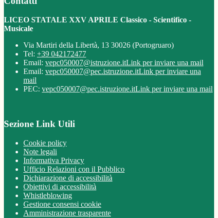
Contatti
LICEO STATALE XXV APRILE Classico - Scientifico -
Musicale
Via Martiri della Libertà, 13 30026 (Portogruaro)
Tel:
+39 042172477
Email:
vepc050007@istruzione.it
Link per inviare una mail
Email:
vepc050007@pec.istruzione.it
Link per inviare una
mail
PEC:
vepc050007@pec.istruzione.it
Link per inviare una mail
Sezione Link Utili
Cookie policy
Note legali
Informativa Privacy
Ufficio Relazioni con il Pubblico
Dichiarazione di accessibilità
Obiettivi di accessibilità
Whistleblowing
Gestione consensi cookie
Amministrazione trasparente