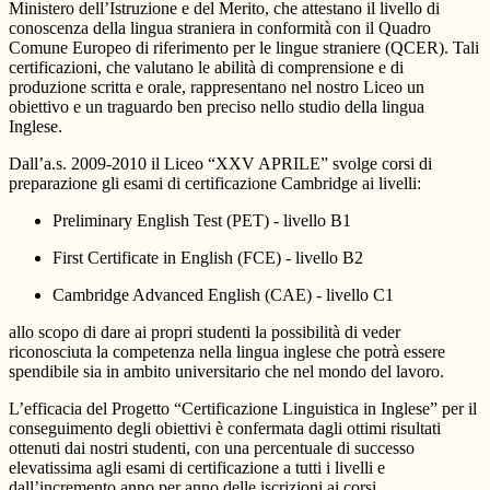
Ministero dell’Istruzione e del Merito, che attestano il livello di
conoscenza della lingua straniera in conformità con il Quadro
Comune Europeo di riferimento per le lingue straniere (QCER). Tali
certificazioni, che valutano le abilità di comprensione e di
produzione scritta e orale,
rappresentano nel nostro Liceo un
obiettivo e un traguardo ben preciso nello studio della lingua
Inglese.
Dall’a.s. 2009-2010 il Liceo “XXV APRILE” svolge corsi di
preparazione gli esami di certificazione
Cambridge
ai livelli:
Preliminary English Test
(PET) - livello B1
First Certificate in English
(FCE) - livello B2
Cambridge Advanced English
(CAE) - livello C1
allo scopo di dare ai propri studenti la possibilità di veder
riconosciuta la competenza nella lingua inglese che potrà essere
spendibile sia in ambito universitario che nel mondo del lavoro.
L’efficacia del Progetto “Certificazione Linguistica in Inglese” per il
conseguimento degli obiettivi è confermata dagli ottimi risultati
ottenuti dai nostri studenti, con una percentuale di successo
elevatissima agli esami di certificazione a tutti i livelli e
dall’incremento anno per anno delle iscrizioni ai corsi.