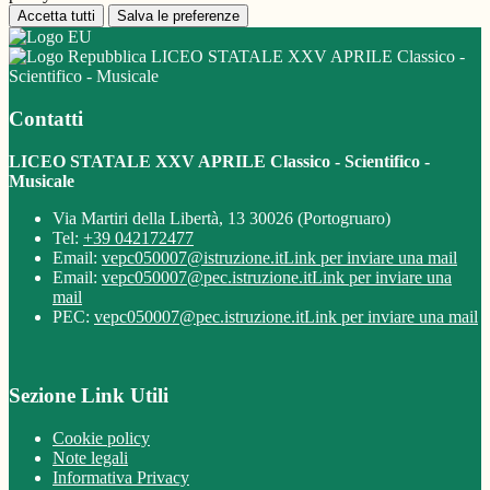
Accetta tutti
Salva le preferenze
LICEO STATALE XXV APRILE Classico -
Scientifico - Musicale
Contatti
LICEO STATALE XXV APRILE Classico - Scientifico -
Musicale
Via Martiri della Libertà, 13 30026 (Portogruaro)
Tel:
+39 042172477
Email:
vepc050007@istruzione.it
Link per inviare una mail
Email:
vepc050007@pec.istruzione.it
Link per inviare una
mail
PEC:
vepc050007@pec.istruzione.it
Link per inviare una mail
Sezione Link Utili
Cookie policy
Note legali
Informativa Privacy