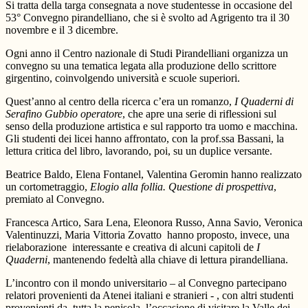
Si tratta della targa consegnata a nove studentesse in occasione del
53° Convegno pirandelliano, che si è svolto ad Agrigento tra il 30
novembre e il 3 dicembre.
Ogni anno il Centro nazionale di Studi Pirandelliani organizza un
convegno su una tematica legata alla produzione dello scrittore
girgentino, coinvolgendo università e scuole superiori.
Quest’anno al centro della ricerca c’era un romanzo,
I Quaderni di
Serafino Gubbio operatore
, che apre una serie di riflessioni sul
senso della produzione artistica e sul rapporto tra uomo e macchina.
Gli studenti dei licei hanno affrontato, con la prof.ssa Bassani, la
lettura critica del libro, lavorando, poi, su un duplice versante.
Beatrice Baldo, Elena Fontanel, Valentina Geromin hanno realizzato
un cortometraggio,
Elogio alla follia. Questione di prospettiva
,
premiato al Convegno.
Francesca Artico, Sara Lena, Eleonora Russo, Anna Savio, Veronica
Valentinuzzi, Maria Vittoria Zovatto hanno proposto, invece, una
rielaborazione interessante e creativa di alcuni capitoli de
I
Quaderni
, mantenendo fedeltà alla chiave di lettura pirandelliana.
L’incontro con il mondo universitario – al Convegno partecipano
relatori provenienti da Atenei italiani e stranieri - , con altri studenti
provenienti da tutta la penisola, l’occasione di visitare la Valle dei