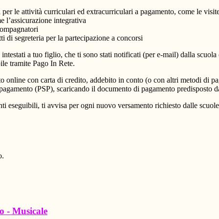
i per le attività curriculari ed extracurriculari a pagamento, come le visit
e l’assicurazione integrativa
ccompagnatori
tti di segreteria per la partecipazione a concorsi
intestati a tuo figlio, che ti sono stati notificati (per e-mail) dalla scuo
ile tramite Pago In Rete.
online con carta di credito, addebito in conto (o con altri metodi di p
vizi di pagamento (PSP), scaricando il documento di pagamento predisposto
eseguibili, ti avvisa per ogni nuovo versamento richiesto dalle scuole, ti 
o.
 - Musicale