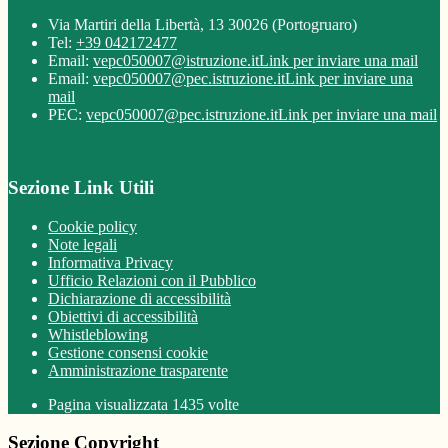
Via Martiri della Libertà, 13 30026 (Portogruaro)
Tel:
+39 042172477
Email:
vepc050007@istruzione.it
Link per inviare una mail
Email:
vepc050007@pec.istruzione.it
Link per inviare una
mail
PEC:
vepc050007@pec.istruzione.it
Link per inviare una mail
Sezione Link Utili
Cookie policy
Note legali
Informativa Privacy
Ufficio Relazioni con il Pubblico
Dichiarazione di accessibilità
Obiettivi di accessibilità
Whistleblowing
Gestione consensi cookie
Amministrazione trasparente
Pagina visualizzata
1435
volte
Sezione Copyright