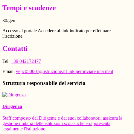
Tempi e scadenze
30/gen
Accesso al portale Accedere al link indicato per effettuare
l'iscrizione.
Contatti
Tel:
+39 042172477
Email:
vepc050007@istruzione.it
Link per inviare una mail
Struttura responsabile del servizio
Dirigenza
Staff composto dal Dirigente e dai suoi collaboratori, assicura la
gestione unitaria delle istituzioni scolastiche e rappresenta
legalmente l'istituzione.